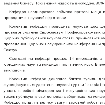
ведення бізнесу. Такі знання надають викладачі, 80% 
Кафедра неодноразово займала призові місця в
природничо-наукової підготовки.
Колектив кафедри проводить наукове дослі
правової системи Євросоюзу
».
Професорсько-виклад
щорічно публікуються наукові статті, приймається у
проведення щорічної Всеукраїнської конференції «Г
Союзу»
Сьогодні на кафедрі працює 14 викладачів, з
юридичних наук та кандидат політичних наук. Вчен
викладачів.
Колектив кафедри докладає багато зусиль для
функціонують студентські наукові гуртки “Історія і 
участь в роботі міжнародних і всеукраїнських нау
також публікують свої доповіді в збірниках тез конфе
Кафедра приділяє велику увагу і виховній роботі з