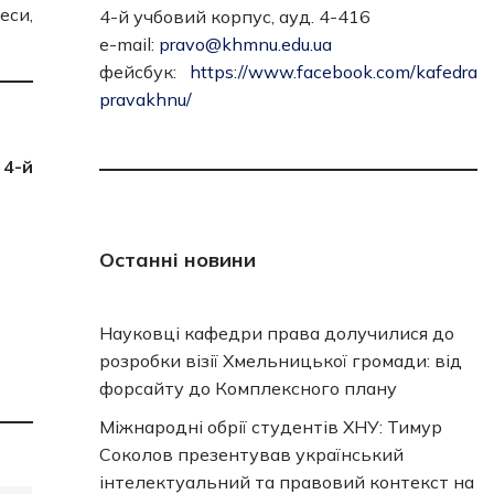
еси,
4-й учбовий корпус, ауд. 4-416
e-mail:
pravo@khmnu.edu.ua
фейсбук:
https://www.facebook.com/kafedra
pravakhnu/
 4-й
Останні новини
Науковці кафедри права долучилися до
розробки візії Хмельницької громади: від
форсайту до Комплексного плану
Міжнародні обрії студентів ХНУ: Тимур
Соколов презентував український
інтелектуальний та правовий контекст на