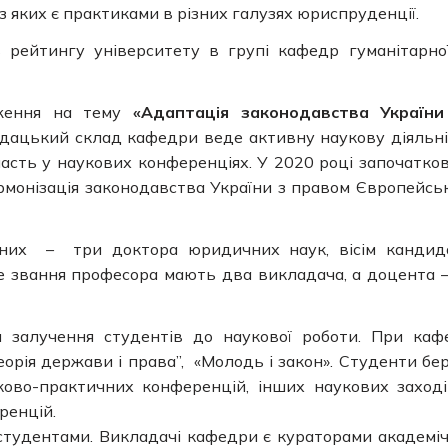
з яких є практиками в різних галузях юриспруденції.
 рейтингу університету в групі кафедр гуманітарно
дження на тему
«Адаптація законодавства Україн
ацький склад кафедри веде активну наукову діяльні
часть у наукових конференціях. У 2020 році започатко
армонізація законодавства України з правом Європейсь
 них – три доктора юридичних наук, вісім кандид
е звання професора мають два викладача, а доцента –
 залучення студентів до наукової роботи. При каф
теорія держави і права”, «Молодь і закон». Студенти бе
ково-практичних конференцій, інших наукових заході
ренцій.
і студентами. Викладачі кафедри є кураторами академі