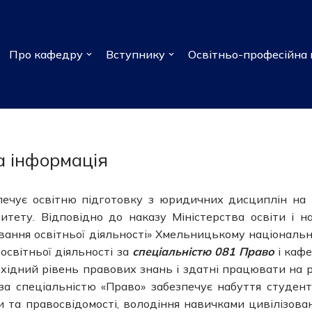
Про кафедру
Вступнику
Освітньо-професійна 
а інформація
печує освітню підготовку з юридичних дисциплін на 
тету. Відповідно до наказу Міністерства освіти і н
вання освітньої діяльності» Хмельницькому національ
світньої діяльності за
спеціальністю 081 Право
і каф
бхідний рівень правових знань і здатні працювати на р
 за спеціальністю «Право» забезпечує набуття студен
и та правосвідомості, володіння навичками цивілізова