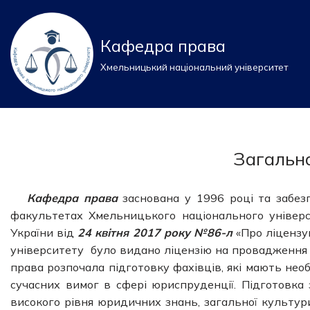
Перейти
Кафедра права
до
Хмельницький національний університет
вмісту
Загальн
Кафедра права
заснована у 1996 році та забез
факультетах Хмельницького національного універси
України від
24 квітня 2017 року №86-л
«Про ліцензу
університету було видано ліцензію на провадження о
права розпочала підготовку фахівців, які мають нео
сучасних вимог в сфері юриспруденції. Підготовка
високого рівня юридичних знань, загальної культур