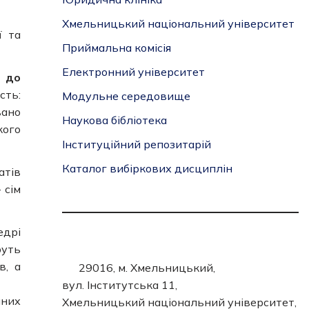
Хмельницький національний університет
ї та
Приймальна комісія
Електронний університет
и до
сть:
Модульне середовище
вано
Наукова бібліотека
кого
Інституційний репозитарій
Каталог вибіркових дисциплін
атів
 сім
едрі
руть
в, а
29016, м. Хмельницький,
вул. Інститутська 11,
чних
Хмельницький національний університет,