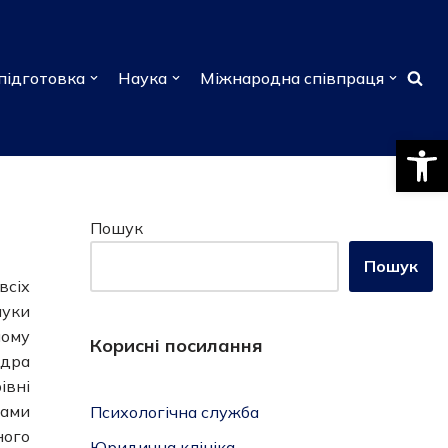
підготовка
Наука
Міжнародна співпраця
Відкри
Пошук
Пошук
всіх
ауки
ному
Корисні посилання
едра
івні
тами
Психологічна служба
ного
Юридична клініка