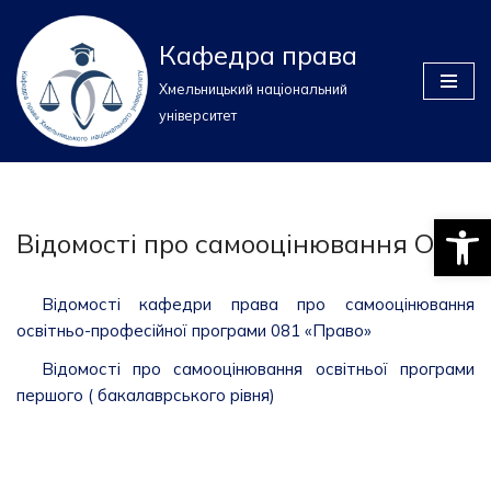
Кафедра права
Перейти
до
Хмельницький національний
вмісту
університет
Відкри
Відомості про самооцінювання ОПП
Відомості кафедри права про самооцінювання
освітньо-професійної програми 081 «Право»
Відомості про самооцінювання освітньої програми
першого ( бакалаврського рівня)