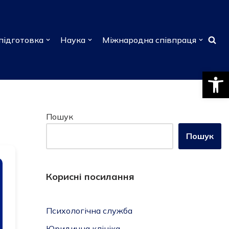
підготовка
Наука
Міжнародна співпраця
Відкри
Пошук
Пошук
Корисні посилання
Психологічна служба
Юридична клініка