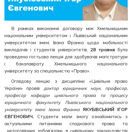
В рамках виконання договору між Хмельницьким
національним університетом і Львівський національним
університетом імені Івана Франка щодо мобільності
викладачів і студентів університетів,
28 травня
була
проведена гостьова лекція для здобувачів магістратури
і бакалаврату Хмельницького національного
університету за спеціальністю «Право».
Оглядову лекцію з дисципліни «Цивільне право
України» провів
доктор юридичних наук, професор,
професор кафедри цивільного права та процесу
юридичного факультету Львівського національного
університету імені Івана Франка
ЯКУБІВСЬКИЙ ІГОР
ЄВГЕНОВИЧ.
Студенти мали змогу ознайомитись з
актуальними питаннями спадкового права та
недоговірних зобов’язань в цивільному законодавстві