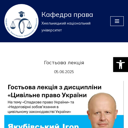
Кафедра права
Перейти
до
Хмельницький національний
вмісту
університет
Відкри
Гостьова лекція
05.06.2025