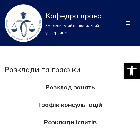
Кафедра права
Перейти
до
Хмельницький національний
вмісту
університет
Відкри
Розклади та графіки
Розклад
занять
Графік консультацій
Розклади іспитів