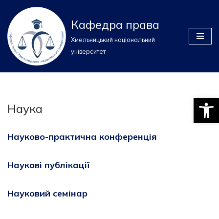
Кафедра права
Перейти
до
Хмельницький національний
вмісту
університет
Відкри
Наука
Науково-практична конференція
Наукові публікації
Науковий семінар