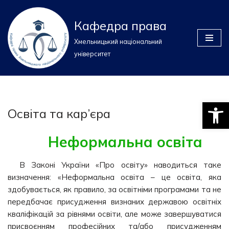
Кафедра права
Перейти
до
Хмельницький національний
вмісту
університет
Відкри
Освіта та кар’єра
Неформальна освіта
В Законі України «Про освіту» наводиться таке
визначення: «Неформальна освіта – це освіта, яка
здобувається, як правило, за освітніми програмами та не
передбачає присудження визнаних державою освітніх
кваліфікацій за рівнями освіти, але може завершуватися
присвоєнням професійних та/або присудженням