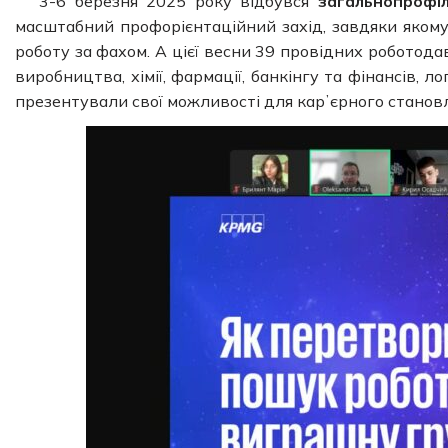
3-6 березня 2025 року відбувся
загальнопрофі
масштабний профорієнтаційний захід, завдяки яком
роботу за фахом. А цієї весни 39 провідних роботодав
виробництва, хімії, фармації, банкінгу та фінансів, 
презентували свої можливості для карʼєрного становле