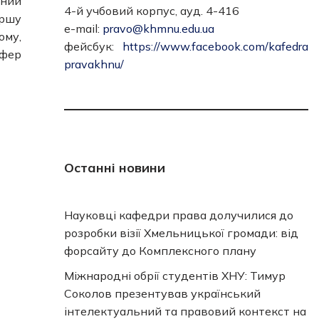
ний
4-й учбовий корпус, ауд. 4-416
ершу
e-mail:
pravo@khmnu.edu.ua
ому,
фейсбук:
https://www.facebook.com/kafedra
сфер
pravakhnu/
Останні новини
Науковці кафедри права долучилися до
розробки візії Хмельницької громади: від
форсайту до Комплексного плану
Міжнародні обрії студентів ХНУ: Тимур
Соколов презентував український
інтелектуальний та правовий контекст на