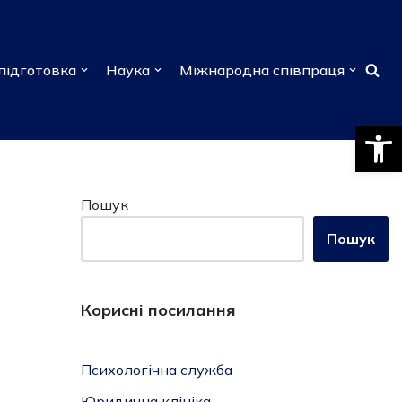
підготовка
Наука
Міжнародна співпраця
Відкри
Пошук
Пошук
Корисні посилання
Психологічна служба
Юридична клініка