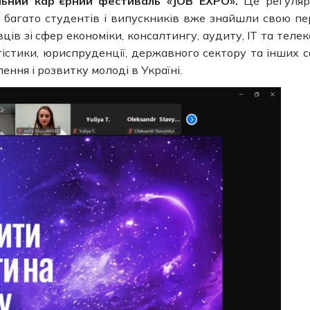
льний карʼєрний фестиваль «JOB EXPO».
Це регуляр
у багато студентів і випускників вже знайшли свою п
ців зі сфер економіки, консалтингу, аудиту, IT та телек
логістики, юриспруденції, державного сектору та інших 
ння і розвитку молоді в Україні.